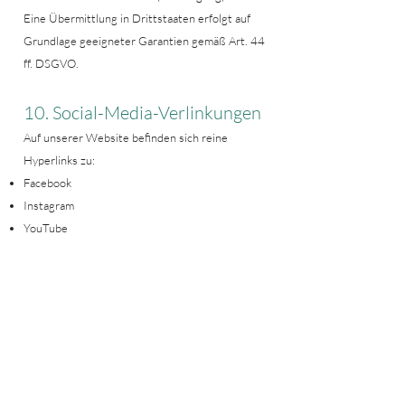
Eine Übermittlung in Drittstaaten erfolgt auf
Grundlage geeigneter Garantien gemäß Art. 44
ff. DSGVO.
10. Social-Media-Verlinkungen
Auf unserer Website befinden sich reine
Hyperlinks zu:
Facebook
Instagram
YouTube
Es werden keine Social-Media-Plugins
eingesetzt.
Erst durch aktives Anklicken eines Links wird
eine Verbindung zu den jeweiligen Plattformen
hergestellt.
11. SSL-/TLS-Verschlüsselung