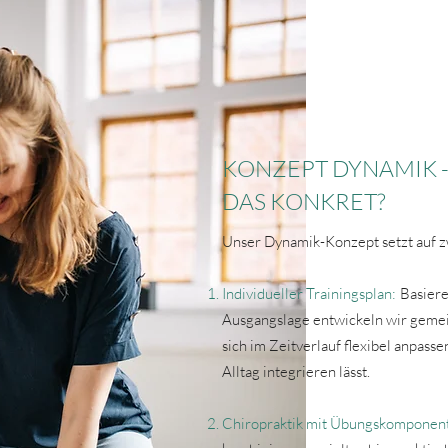
KONZEPT DYNAMIK 
DAS KONKRET?
Unser Dynamik-Konzept setzt auf z
Individueller Trainingsplan:
Basiere
Ausgangslage entwickeln wir geme
sich im Zeitverlauf flexibel anpassen
Alltag integrieren lässt.
Chiropraktik mit Übungskomponen