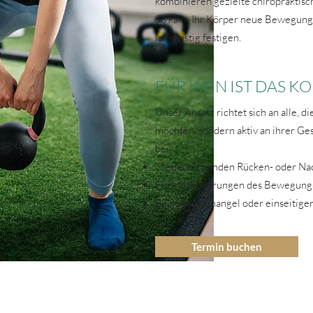
kombinieren gezielte chiropraktisc
So kann Ihr Körper neue Bewegung
langfristig festigen.
FÜR WEN IST DAS K
Unser Ansatz richtet sich an alle, d
möchten, sondern aktiv an ihrer Ges
bei:
wiederkehrenden Rücken- oder N
Funktionsstörungen des Bewegung
Bewegungsmangel oder einseitiger
Termin buchen