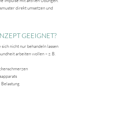
he Impulse mit aktiven Übungen.
smuster direkt umsetzen und
ONZEPT GEEIGNET?
ie sich nicht nur behandeln lassen
undheit arbeiten wollen – z. B.
ackenschmerzen
sapparats
 Belastung