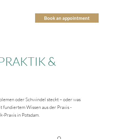
Book an appointment
actic
FAQ
PRAKTIK &
blemen oder Schwindel steckt – oder was
t fundiertem Wissen aus der Praxis -
ik-Praxis in Potsdam.